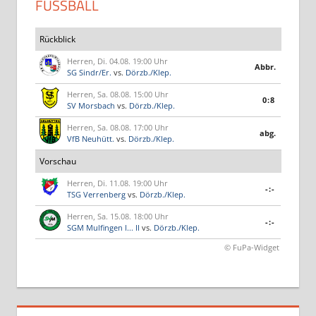
FUSSBALL
Rückblick
Herren, Di. 04.08. 19:00 Uhr
Abbr.
SG Sindr/Er.
vs.
Dörzb./Klep.
Herren, Sa. 08.08. 15:00 Uhr
0:8
SV Morsbach
vs.
Dörzb./Klep.
Herren, Sa. 08.08. 17:00 Uhr
abg.
VfB Neuhütt.
vs.
Dörzb./Klep.
Vorschau
Herren, Di. 11.08. 19:00 Uhr
-:-
TSG Verrenberg
vs.
Dörzb./Klep.
Herren, Sa. 15.08. 18:00 Uhr
-:-
SGM Mulfingen I... II
vs.
Dörzb./Klep.
© FuPa-Widget