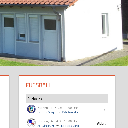
FUSSBALL
Rückblick
Herren, Fr. 31.07. 19:00 Uhr
5:1
Dörzb./Klep.
vs.
TSV Gerabr.
Herren, Di. 04.08. 19:00 Uhr
Abbr.
SG Sindr/Er.
vs.
Dörzb./Klep.