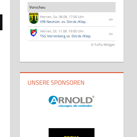
Vorschau
Herren, Sa. 08.08. 17:00 Uhr
-:-
VfB Neuhütt.
vs.
Dörzb./Klep.
Herren, Di. 11.08. 19:00 Uhr
-:-
TSG Verrenberg
vs.
Dörzb./Klep.
© FuPa-Widget
UNSERE SPONSOREN